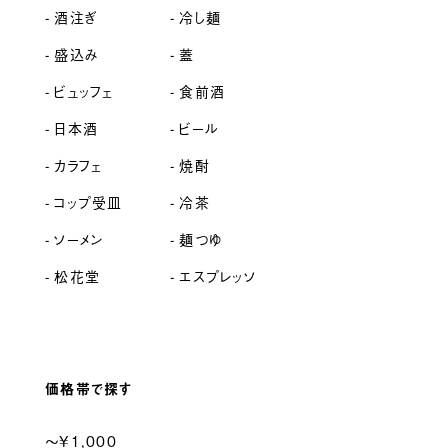
酒注ぎ
冷し麺
盛込み
蓋
ビュッフェ
食前酒
日本酒
ビール
カラフェ
焼酎
コップ受皿
冷茶
ソーメン
麺つゆ
松花堂
エスプレッソ
価格帯で探す
〜¥1,000