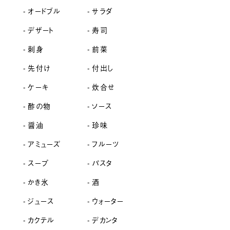
オードブル
サラダ
デザート
寿司
刺身
前菜
先付け
付出し
ケーキ
炊合せ
酢の物
ソース
醤油
珍味
アミューズ
フルーツ
スープ
パスタ
かき氷
酒
ジュース
ウォーター
カクテル
デカンタ