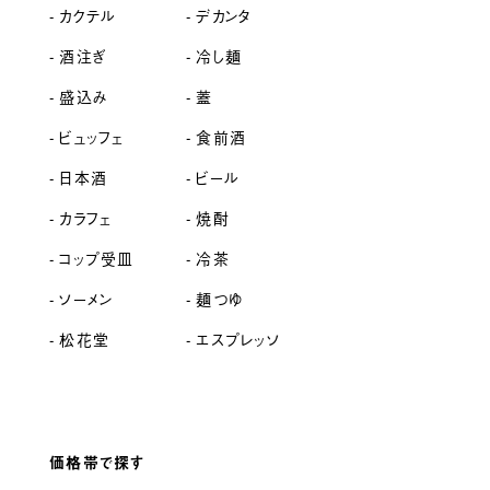
カクテル
デカンタ
酒注ぎ
冷し麺
盛込み
蓋
ビュッフェ
食前酒
日本酒
ビール
カラフェ
焼酎
コップ受皿
冷茶
ソーメン
麺つゆ
松花堂
エスプレッソ
価格帯で探す