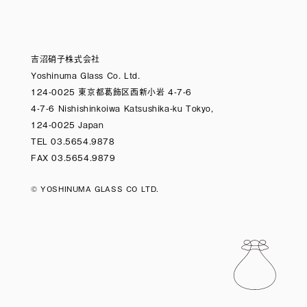
吉沼硝子株式会社
Yoshinuma Glass Co. Ltd.
124-0025 東京都葛飾区西新小岩 4-7-6
4-7-6 Nishishinkoiwa Katsushika-ku Tokyo,
124-0025 Japan
TEL 03.5654.9878
FAX 03.5654.9879
© YOSHINUMA GLASS CO LTD.