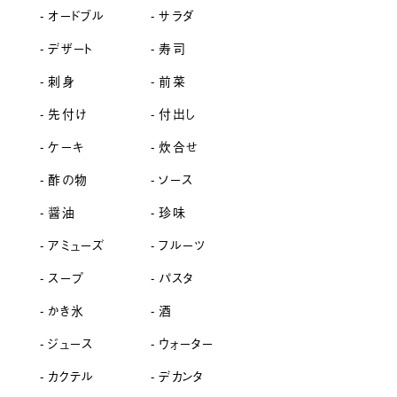
オードブル
サラダ
デザート
寿司
刺身
前菜
先付け
付出し
ケーキ
炊合せ
酢の物
ソース
醤油
珍味
アミューズ
フルーツ
スープ
パスタ
かき氷
酒
ジュース
ウォーター
カクテル
デカンタ