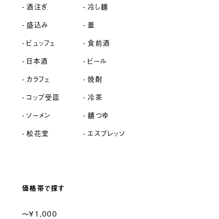
酒注ぎ
冷し麺
盛込み
蓋
ビュッフェ
食前酒
日本酒
ビール
カラフェ
焼酎
コップ受皿
冷茶
ソーメン
麺つゆ
松花堂
エスプレッソ
価格帯で探す
〜¥1,000