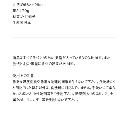
寸法：W66×H26mm
重さ：170g
材質：ｿｰﾀﾞ硝子
生産国：日本
商品はすべて手づくりのため、気泡が入っているものもあります。また、
色・形・寸法・容量に多少の誤差があります。
使用上の注意
急激な温度変化や急激な物理的衝撃を与えないで下さい。食洗機OK
と明記された製品以外は、食洗機に対応していません。手洗いにて柔ら
かいスポンジ・中性洗剤等をご使用下さい。研磨剤入りのスポンジ、金
属たわし、クレンザー等を使用しないで下さい。