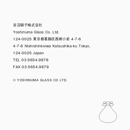
吉沼硝子株式会社
Yoshinuma Glass Co. Ltd.
124-0025 東京都葛飾区西新小岩 4-7-6
4-7-6 Nishishinkoiwa Katsushika-ku Tokyo,
124-0025 Japan
TEL 03.5654.9878
FAX 03.5654.9879
© YOSHINUMA GLASS CO LTD.