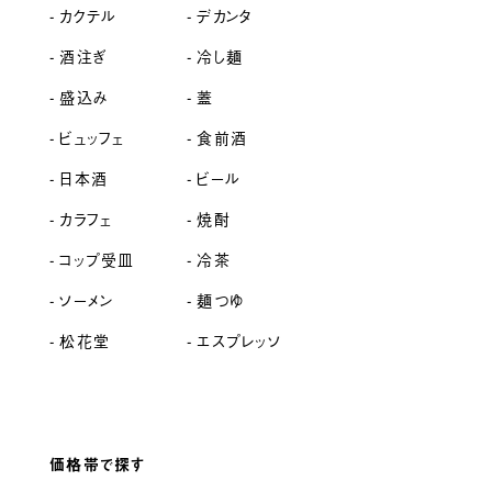
カクテル
デカンタ
酒注ぎ
冷し麺
盛込み
蓋
ビュッフェ
食前酒
日本酒
ビール
カラフェ
焼酎
コップ受皿
冷茶
ソーメン
麺つゆ
松花堂
エスプレッソ
価格帯で探す