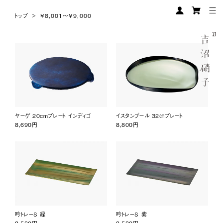
トップ
>
¥8,001〜¥9,000
ヤーゲ 20cmプレート インディゴ
イスタンブール 32㎝プレート
8,690円
8,800円
吟トレーS 緑
吟トレーS 紫