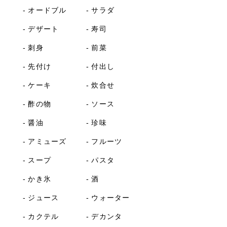
オードブル
サラダ
デザート
寿司
刺身
前菜
先付け
付出し
ケーキ
炊合せ
酢の物
ソース
醤油
珍味
アミューズ
フルーツ
スープ
パスタ
かき氷
酒
ジュース
ウォーター
カクテル
デカンタ