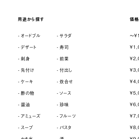
用途から探す
価格
オードブル
サラダ
〜¥
デザート
寿司
¥1,
刺身
前菜
¥2,
先付け
付出し
¥3,
ケーキ
炊合せ
¥4,
酢の物
ソース
¥5,
醤油
珍味
¥6,
アミューズ
フルーツ
¥7,
スープ
パスタ
¥8,
かき氷
酒
¥9,