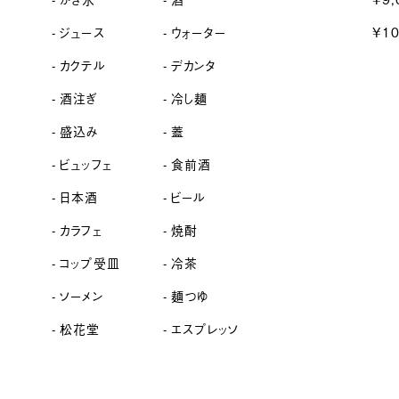
ジュース
ウォーター
¥1
カクテル
デカンタ
酒注ぎ
冷し麺
盛込み
蓋
ビュッフェ
食前酒
日本酒
ビール
カラフェ
焼酎
コップ受皿
冷茶
ソーメン
麺つゆ
松花堂
エスプレッソ