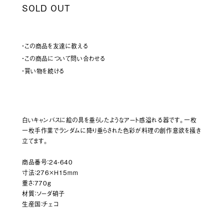
SOLD OUT
・この商品を友達に教える
・この商品について問い合わせる
・買い物を続ける
白いキャンバスに絵の具を垂らしたようなアート感溢れる器です。一枚
一枚手作業でランダムに降り垂らされた色彩が料理の創作意欲を掻き
立てます。
商品番号：24-640
寸法：276×H15mm
重さ：770g
材質：ソーダ硝子
生産国：チェコ