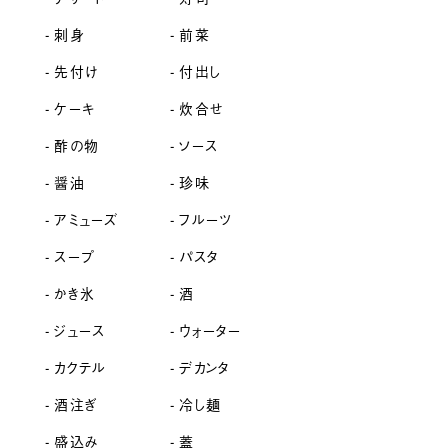
刺身
前菜
先付け
付出し
ケーキ
炊合せ
酢の物
ソース
醤油
珍味
アミューズ
フルーツ
スープ
パスタ
かき氷
酒
ジュース
ウォーター
カクテル
デカンタ
酒注ぎ
冷し麺
盛込み
蓋