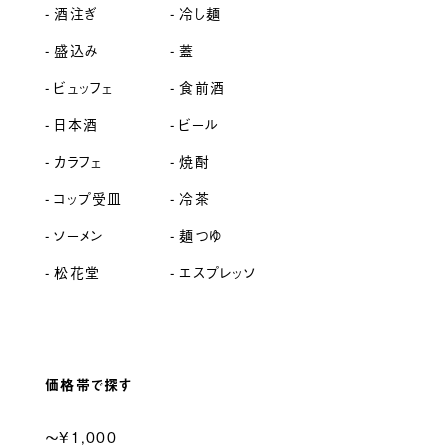
酒注ぎ
冷し麺
盛込み
蓋
ビュッフェ
食前酒
日本酒
ビール
カラフェ
焼酎
コップ受皿
冷茶
ソーメン
麺つゆ
松花堂
エスプレッソ
価格帯で探す
〜¥1,000