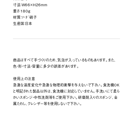
寸法：W66×H26mm
重さ：180g
材質：ｿｰﾀﾞ硝子
生産国：日本
商品はすべて手づくりのため、気泡が入っているものもあります。また、
色・形・寸法・容量に多少の誤差があります。
使用上の注意
急激な温度変化や急激な物理的衝撃を与えないで下さい。食洗機OK
と明記された製品以外は、食洗機に対応していません。手洗いにて柔ら
かいスポンジ・中性洗剤等をご使用下さい。研磨剤入りのスポンジ、金
属たわし、クレンザー等を使用しないで下さい。