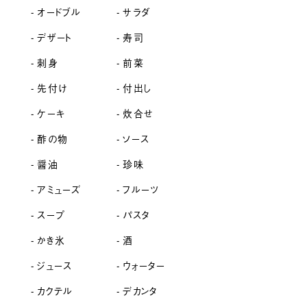
オードブル
サラダ
デザート
寿司
刺身
前菜
先付け
付出し
ケーキ
炊合せ
酢の物
ソース
醤油
珍味
アミューズ
フルーツ
スープ
パスタ
かき氷
酒
ジュース
ウォーター
カクテル
デカンタ