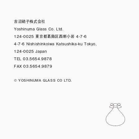
吉沼硝子株式会社
Yoshinuma Glass Co. Ltd.
124-0025 東京都葛飾区西新小岩 4-7-6
4-7-6 Nishishinkoiwa Katsushika-ku Tokyo,
124-0025 Japan
TEL 03.5654.9878
FAX 03.5654.9879
© YOSHINUMA GLASS CO LTD.