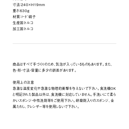
寸法：240×H19mm
重さ：630g
材質：ｿｰﾀﾞ硝子
生産国：トルコ
加工国：トルコ
商品はすべて手づくりのため、気泡が入っているものもあります。また、
色・形・寸法・容量に多少の誤差があります。
使用上の注意
急激な温度変化や急激な物理的衝撃を与えないで下さい。食洗機OK
と明記された製品以外は、食洗機に対応していません。手洗いにて柔ら
かいスポンジ・中性洗剤等をご使用下さい。研磨剤入りのスポンジ、金
属たわし、クレンザー等を使用しないで下さい。