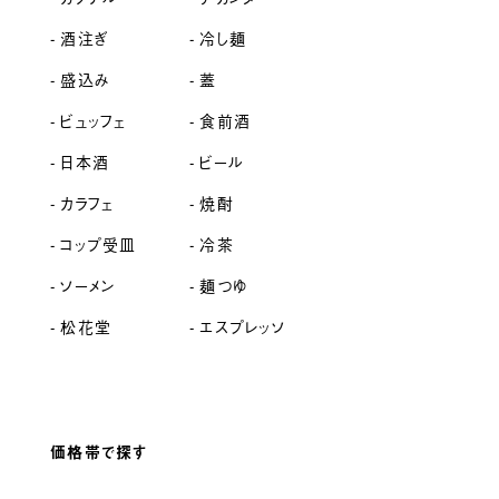
酒注ぎ
冷し麺
盛込み
蓋
ビュッフェ
食前酒
日本酒
ビール
カラフェ
焼酎
コップ受皿
冷茶
ソーメン
麺つゆ
松花堂
エスプレッソ
価格帯で探す