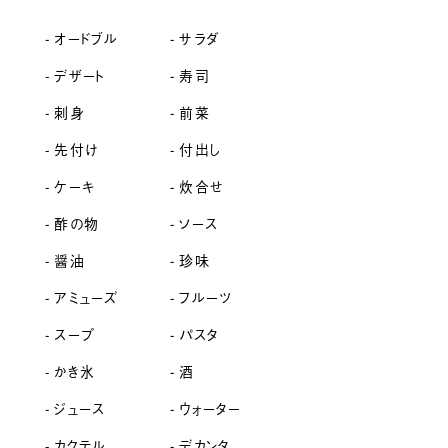
オードブル
サラダ
デザート
寿司
刺身
前菜
先付け
付出し
ケーキ
炊合せ
酢の物
ソース
醤油
珍味
アミューズ
フルーツ
スープ
パスタ
かき氷
酒
ジュース
ウォーター
カクテル
デカンタ