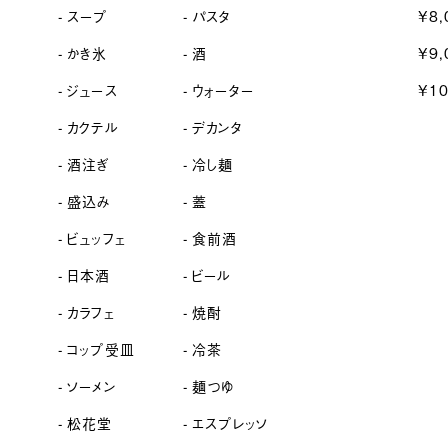
スープ
パスタ
¥8,
かき氷
酒
¥9,
ジュース
ウォーター
¥1
カクテル
デカンタ
酒注ぎ
冷し麺
盛込み
蓋
ビュッフェ
食前酒
日本酒
ビール
カラフェ
焼酎
コップ受皿
冷茶
ソーメン
麺つゆ
松花堂
エスプレッソ