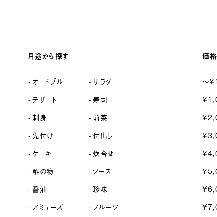
用途から探す
価格
オードブル
サラダ
〜¥
デザート
寿司
¥1,
刺身
前菜
¥2,
先付け
付出し
¥3,
ケーキ
炊合せ
¥4,
酢の物
ソース
¥5,
醤油
珍味
¥6,
アミューズ
フルーツ
¥7,