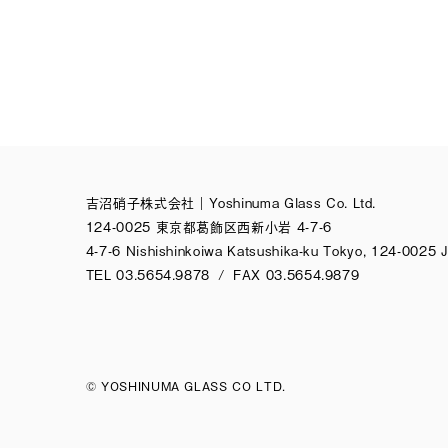
吉沼硝子株式会社
｜
Yoshinuma Glass Co. Ltd.
124-0025 東京都葛飾区西新小岩 4-7-6
4-7-6 Nishishinkoiwa Katsushika-ku Tokyo,
124-0025 
TEL 03.5654.9878
/
FAX 03.5654.9879
© YOSHINUMA GLASS CO LTD.