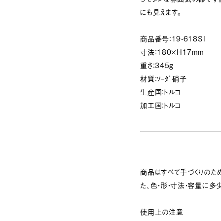
にも見えます。
商品番号：19-618SI
寸法：180×H17mm
重さ：345g
材質：ｿｰﾀﾞ硝子
生産国：トルコ
加工国：トルコ
商品はすべて手づくりのため
た、色・形・寸法・容量に多
使用上の注意