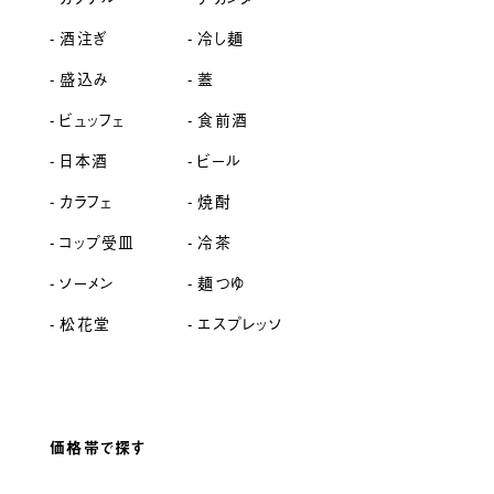
酒注ぎ
冷し麺
盛込み
蓋
ビュッフェ
食前酒
日本酒
ビール
カラフェ
焼酎
コップ受皿
冷茶
ソーメン
麺つゆ
松花堂
エスプレッソ
価格帯で探す