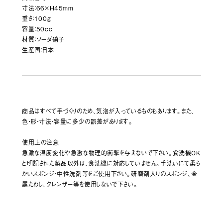
寸法：66×H45mm
重さ：100g
容量：50cc
材質：ソーダ硝子
生産国：日本
商品はすべて手づくりのため、気泡が入っているものもあります。また、
色・形・寸法・容量に多少の誤差があります。
使用上の注意
急激な温度変化や急激な物理的衝撃を与えないで下さい。食洗機OK
と明記された製品以外は、食洗機に対応していません。手洗いにて柔ら
かいスポンジ・中性洗剤等をご使用下さい。研磨剤入りのスポンジ、金
属たわし、クレンザー等を使用しないで下さい。