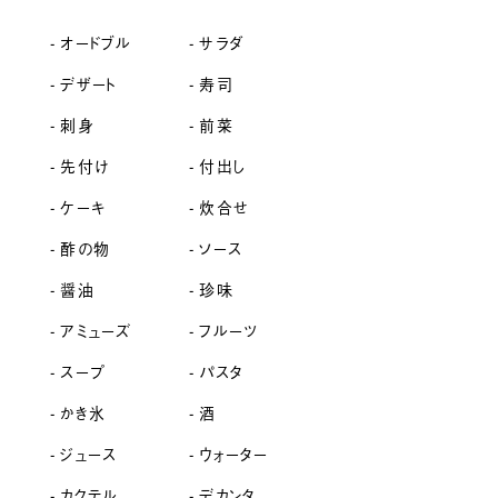
オードブル
サラダ
デザート
寿司
刺身
前菜
先付け
付出し
ケーキ
炊合せ
酢の物
ソース
醤油
珍味
アミューズ
フルーツ
スープ
パスタ
かき氷
酒
ジュース
ウォーター
カクテル
デカンタ