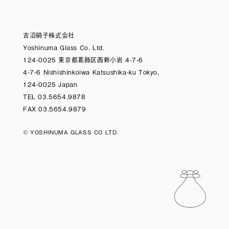
吉沼硝子株式会社
Yoshinuma Glass Co. Ltd.
124-0025 東京都葛飾区西新小岩 4-7-6
4-7-6 Nishishinkoiwa Katsushika-ku Tokyo,
124-0025 Japan
TEL 03.5654.9878
FAX 03.5654.9879
© YOSHINUMA GLASS CO LTD.