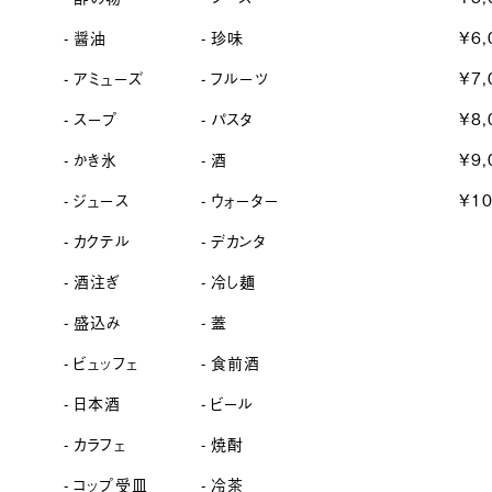
醤油
珍味
¥6,
アミューズ
フルーツ
¥7,
スープ
パスタ
¥8,
かき氷
酒
¥9,
ジュース
ウォーター
¥1
カクテル
デカンタ
酒注ぎ
冷し麺
盛込み
蓋
ビュッフェ
食前酒
日本酒
ビール
カラフェ
焼酎
コップ受皿
冷茶