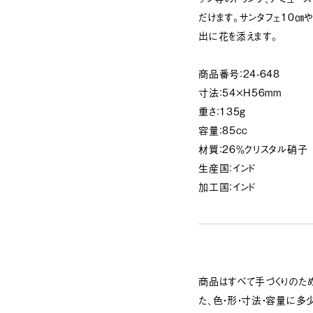
だけます。サンタフェ10㎝
出に花を添えます。
商品番号：24-648
寸法：54×H56mm
重さ：135g
容量：85cc
材質：26％クリスタル硝子
生産国：インド
加工国：インド
商品はすべて手づくりのため
た、色・形・寸法・容量に多