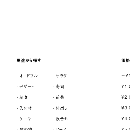
用途から探す
価格
オードブル
サラダ
〜¥
デザート
寿司
¥1,
刺身
前菜
¥2,
先付け
付出し
¥3,
ケーキ
炊合せ
¥4,
酢の物
ソース
¥5,