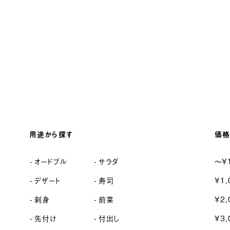
用途から探す
価格
オードブル
サラダ
〜¥
デザート
寿司
¥1,
刺身
前菜
¥2,
先付け
付出し
¥3,