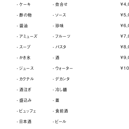
ケーキ
炊合せ
¥4,
酢の物
ソース
¥5,
醤油
珍味
¥6,
アミューズ
フルーツ
¥7,
スープ
パスタ
¥8,
かき氷
酒
¥9,
ジュース
ウォーター
¥1
カクテル
デカンタ
酒注ぎ
冷し麺
盛込み
蓋
ビュッフェ
食前酒
日本酒
ビール